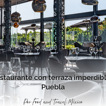
estaurante con terraza imperdibl
Puebla
Por
Food and Travel México