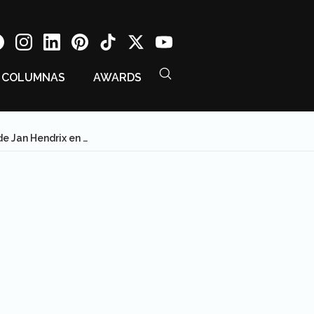
COLUMNAS
AWARDS
Loco Hierofante, la locura genial de Loco Tequila se consagra como obra de arte en la exposición de Jan Hendrix en el Museo Kaluz