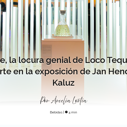
e, la locura genial de Loco Tequ
te en la exposición de Jan Hen
Kaluz
Por
Arcelia Lortia
Bebidas
|
4 min