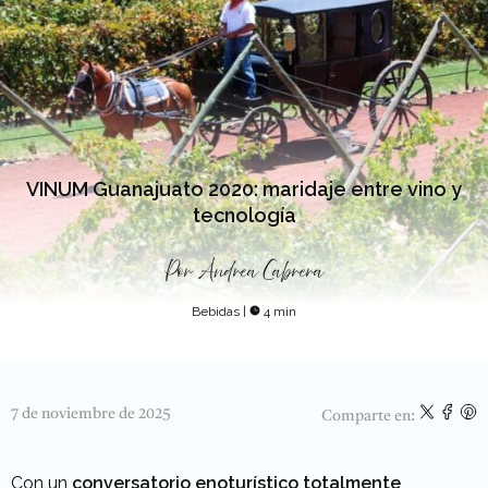
VINUM Guanajuato 2020: maridaje entre vino y
tecnología
Por
Andrea Cabrera
Bebidas
|
4 min
7 de noviembre de 2025
Comparte en:
Con un
conversatorio enoturístico totalmente