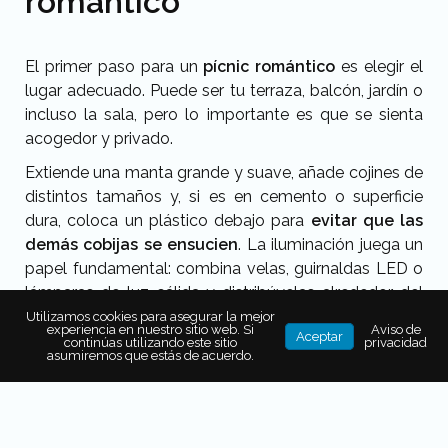
romántico
El primer paso para un
pícnic romántico
es elegir el
lugar adecuado. Puede ser tu terraza, balcón, jardín o
incluso la sala, pero lo importante es que se sienta
acogedor y privado.
Extiende una manta grande y suave, añade cojines de
distintos tamaños y, si es en cemento o superficie
dura, coloca un plástico debajo para
evitar que las
demás cobijas se ensucien
. La iluminación juega un
papel fundamental: combina velas, guirnaldas LED o
lámparas de luz cálida y distribúyelas alrededor del
área para crear un ambiente romántico y envolvente.
Utilizamos cookies para asegurar la mejor
experiencia en nuestro sitio web. Si
Aviso de
Aceptar
continúas utilizando este sitio
privacidad
La decoración puede ser sencilla pero significativa:
asumiremos que estás de acuerdo.
flores, servilletas bonitas o tarjetas con mensajes de
amor hacen que tu
pícnic romántico
se sienta
especial. Para acompañar todo, prepara una
playlist
con canciones significativas para ambos y añade una