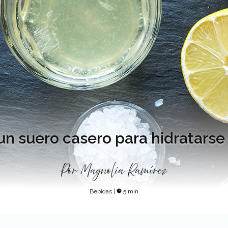
n suero casero para hidratarse
Por
Magnolia Ramírez
Bebidas
|
5 min