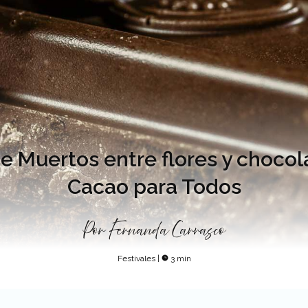
de Muertos entre flores y chocola
Cacao para Todos
Por
Fernanda Carrasco
Festivales
|
3 min