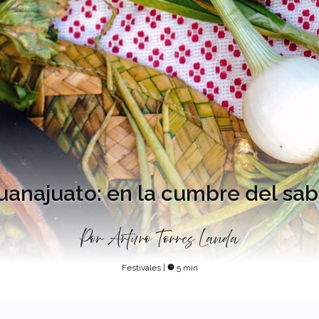
uanajuato: en la cumbre del sab
Por
Arturo Torres Landa
Festivales
|
5 min