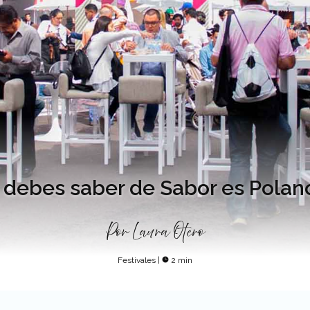
 debes saber de Sabor es Polan
Por
Laura Otero
Festivales
|
2 min