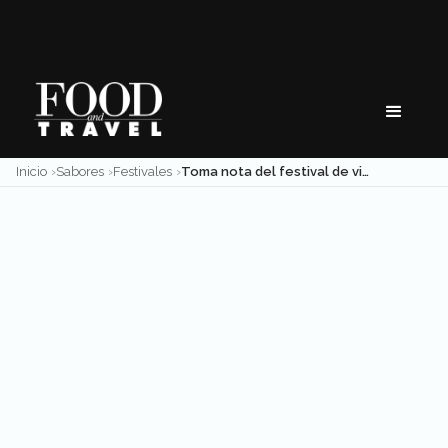
Skip
to
content
Inicio
Sabores
Festivales
Toma nota del festival de vino que no te debes perder en Jalisco