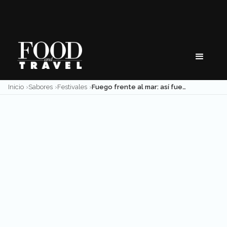
Skip
to
content
Inicio
Sabores
Festivales
Fuego frente al mar: así fue Vallarta BBQ Experience 2026 desde Velas Vallarta