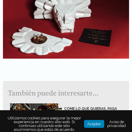
También puede interesarte...
COME LO QUE QUIERAS, PAGA
LO QUE PUEDAS: EL
Utilizamos cookies para asegurar la mejor
MOVIMIENTO QUE ABRE LAS
experiencia en nuestro sitio web. Si
Aviso de
PUERTAS DE LA ALTA COCINA
Aceptar
continúas utilizando este sitio
privacidad
asumiremos que estás de acuerdo.