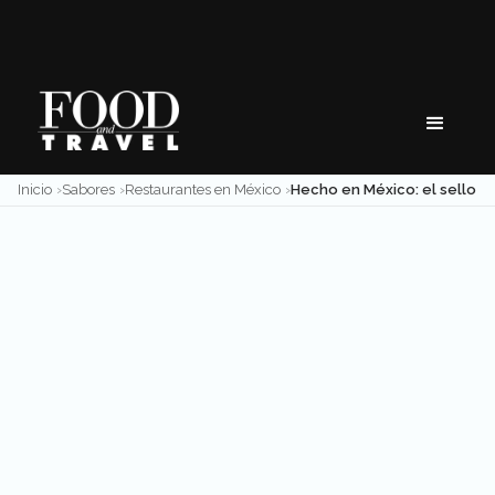
Skip
to
content
Inicio
Sabores
Restaurantes en México
Hecho en México: el sello oficial que conqui