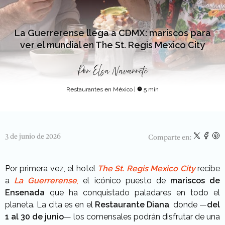
La Guerrerense llega a CDMX: mariscos para
ver el mundial en The St. Regis Mexico City
Por
Elsa Navarrete
Restaurantes en México
|
5 min
3 de junio de 2026
Comparte en:
Por primera vez, el hotel
The St. Regis Mexico City
recibe
a
La Guerrerense
,
el icónico puesto de
mariscos de
Ensenada
que ha conquistado paladares en todo el
planeta. La cita es en el
Restaurante Diana
, donde —
del
1 al 30 de junio
— los comensales podrán disfrutar de una