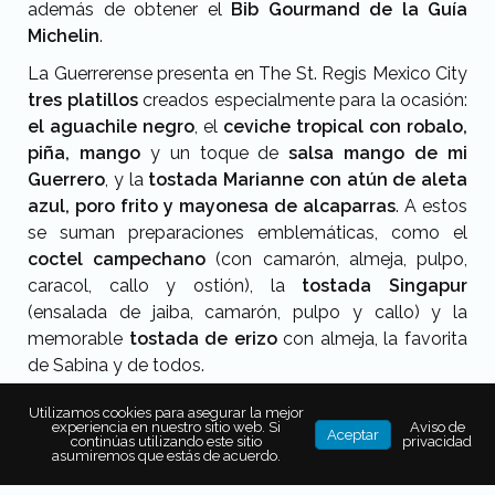
además de obtener el
Bib Gourmand de la Guía
Michelin
.
La Guerrerense presenta en The St. Regis Mexico City
tres platillos
creados especialmente para la ocasión:
el aguachile negro
, el
ceviche tropical con robalo,
piña, mango
y un toque de
salsa mango de mi
Guerrero
, y la
tostada Marianne con atún de aleta
azul, poro frito y mayonesa de alcaparras
. A estos
se suman preparaciones emblemáticas, como el
coctel campechano
(con camarón, almeja, pulpo,
caracol, callo y ostión), la
tostada Singapur
(ensalada de jaiba, camarón, pulpo y callo) y la
memorable
tostada de erizo
con almeja, la favorita
de Sabina y de todos.
Utilizamos cookies para asegurar la mejor
experiencia en nuestro sitio web. Si
Aviso de
Aceptar
continúas utilizando este sitio
privacidad
asumiremos que estás de acuerdo.