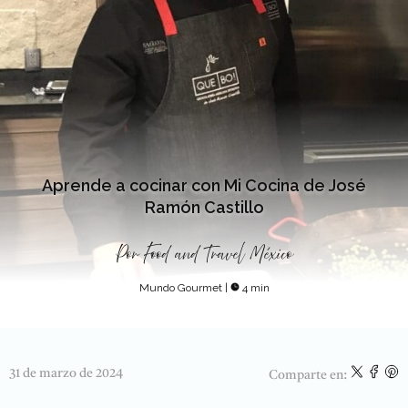
Aprende a cocinar con Mi Cocina de José
Ramón Castillo
Por
Food and Travel México
Mundo Gourmet
|
4 min
31 de marzo de 2024
Comparte en: