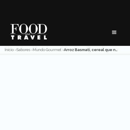
Skip
to
content
Inicio
Sabores
Mundo Gourmet
Arroz Basmati, cereal que nutre