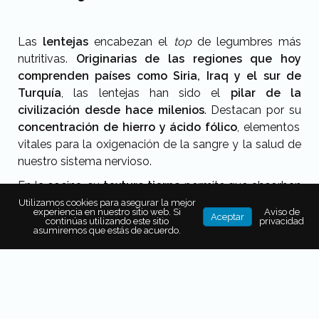
Las
lentejas
encabezan el
top
de legumbres más
nutritivas.
Originarias de las regiones que hoy
comprenden países como Siria, Iraq y el sur de
Turquía
, las lentejas han sido el
pilar de la
civilización desde hace milenios
. Destacan por su
concentración de hierro y ácido fólico
, elementos
vitales para la oxigenación de la sangre y la salud de
nuestro sistema nervioso.
En la cocina, su
textura tierna
permite que absorban
los sabores de caldos y especias como ninguna otra.
Utilizamos cookies para asegurar la mejor
experiencia en nuestro sitio web. Si
Aviso de
Aceptar
Un secreto de experto es
añadir siempre un chorrito
continúas utilizando este sitio
privacidad
asumiremos que estás de acuerdo.
de cítricos
(limón o naranja) al final de la cocción; la
vitamina C actúa como la llave maestra que
le
permite a tu cuerpo absorber el hierro vegetal
con
mayor eficiencia.