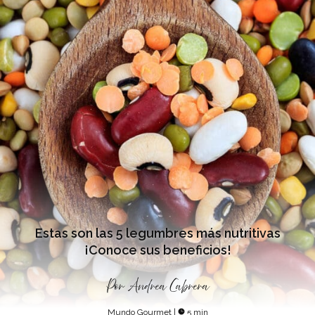
Estas son las 5 legumbres más nutritivas
¡Conoce sus beneficios!
Por
Andrea Cabrera
Mundo Gourmet
|
5 min