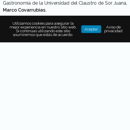
Gastronomía de la Universidad del Claustro de Sor Juana,
Marco Covarrubias.
Utilizamos cookies para asegurar la
mejor experiencia en nuestro sitio web.
Aviso de
Aceptar
Si continúas utilizando este sitio
privacidad
asumiremos que estás de acuerdo.