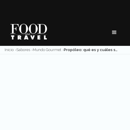
Skip
to
content
Inicio
Sabores
Mundo Gourmet
Propóleo: qué es y cuáles son sus beneficios