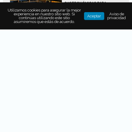
GASTRONÓMICAS PARA
DESCUBRIR LA RUTA DEL VINO
Utilizamos cookies para asegurar la mejor
EN QUERÉTARO
experiencia en nuestro sitio web. Si
Aviso de
Aceptar
continúas utilizando este sitio
privacidad
asumiremos que estás de acuerdo.
VINO Y SABORES: LA
EXPERIENCIA MENSUAL DE
CHABLÉ MAROMA QUE NO TE
PUEDES PERDER
Lo interesante de este
derivado de las abejas
es
que sus
cualidades para combatir infecciones
se
conocen desde hace siglos, e incluso los
egipcios
lo
empleaban para
embalsamar a los faraones.
Así, su
uso medicinal no es nuevo, sin embargo,
recientes
estudios demuestran que es más benéfico para la
salud
de lo que creíamos
.