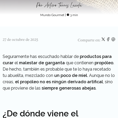
Por
Arturo Torres Landa
Mundo Gourmet
|
3 min
27 de octubre de 2025
Comparte en:
Seguramente has escuchado hablar de
productos para
curar
el
malestar de garganta
que contienen
propóleo
.
De hecho, también es probable que te lo haya recetado
tu abuelita, mezclado con
un poco de miel
. Aunque no lo
creas,
el propóleo
no es ningún derivado artifical
, sino
que proviene de las
siempre
generosas
abejas
.
¿De dónde viene el