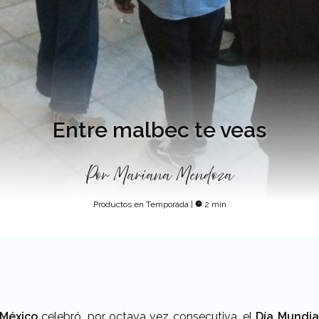
Entre malbec te veas
Por
Mariana Mendoza
Productos en Temporada
|
2 min
México
celebró, por octava vez consecutiva, el
Día Mundia