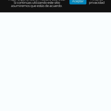
Aceptar
Si continúas utilizando este sitio
privacidad
asumiremos que estás de acuerdo.
Zanaya Witbier