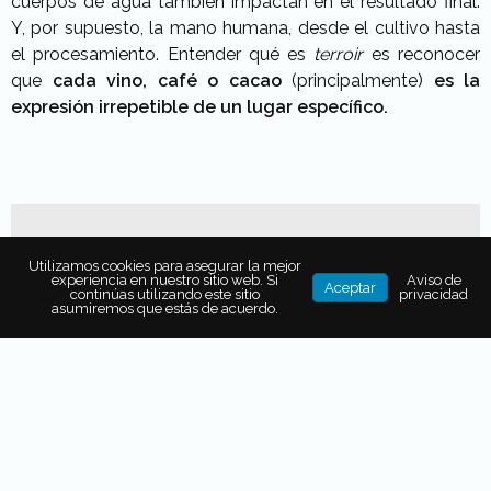
cuerpos de agua también impactan en el resultado final.
Y, por supuesto, la mano humana, desde el cultivo hasta
el procesamiento. Entender qué es
terroir
es reconocer
que
cada vino, café o cacao
(principalmente)
es la
expresión irrepetible de un lugar específico.
También puede interesarte...
Utilizamos cookies para asegurar la mejor
experiencia en nuestro sitio web. Si
Aviso de
Aceptar
continúas utilizando este sitio
privacidad
COME LO QUE QUIERAS, PAGA
asumiremos que estás de acuerdo.
LO QUE PUEDAS: EL
MOVIMIENTO QUE ABRE LAS
PUERTAS DE LA ALTA COCINA
VINO Y SABORES: LA
EXPERIENCIA MENSUAL DE
CHABLÉ MAROMA QUE NO TE
PUEDES PERDER