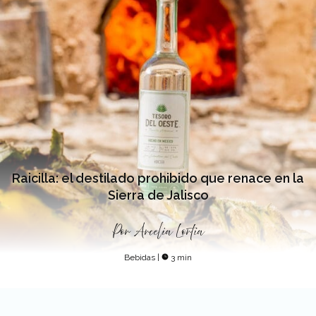
Raicilla: el destilado prohibido que renace en la
Sierra de Jalisco
Por
Arcelia Lortia
Bebidas
|
3 min