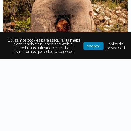
Utilizamos cookies para asegurar la mejor
experiencia en nuestro sitio web. Si
Aviso de
Aceptar
continúas utilizando este sitio
privacidad
asumiremos que estás de acuerdo.
También puede interesarte...
VIÑEDOS, CATAS Y
EXPERIENCIAS
GASTRONÓMICAS PARA
DESCUBRIR LA RUTA DEL VINO
EN QUERÉTARO