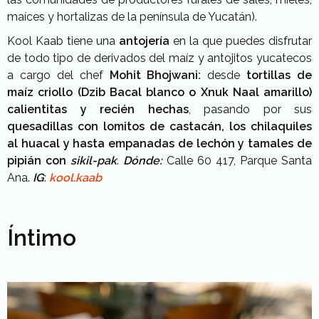
maíces y hortalizas de la península de Yucatán).
Kool Kaab tiene una
antojería
en la que puedes disfrutar
de todo tipo de derivados del maíz y antojitos yucatecos
a cargo del chef
Mohit Bhojwani:
desde
tortillas de
maíz criollo (Dzib Bacal blanco o Xnuk Naal amarillo)
calientitas y recién hechas
, pasando por sus
quesadillas con lomitos de castacán, los chilaquiles
al huacal y hasta empanadas de lechón y tamales de
pipián con
sikil-pak
.
Dónde:
Calle 60 417, Parque Santa
Ana.
IG
:
kool.kaab
Íntimo