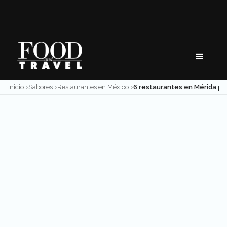
Skip
to
content
Inicio
Sabores
Restaurantes en México
6 restaurantes en Mérida para comer (muy) rico