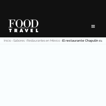
Skip
to
content
Inicio
Sabores
Restaurantes en México
El restaurante Chapulín cumple 10 años y celebra con nuevo menú