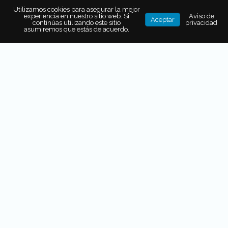
PUERTAS DE LA ALTA COCINA
Utilizamos cookies para asegurar la mejor
experiencia en nuestro sitio web. Si
Aviso de
Aceptar
continúas utilizando este sitio
privacidad
asumiremos que estás de acuerdo.
EL TRUJAL: EL RESTAURANTE
MEDITERRÁNEO QUE
CONVIERTE EL ACEITE DE OLIVA
EN TODA UNA EXPERIENCIA
La colaboración que no
sabíamos que
necesitábamos
Para lograr el cometido de
evolucionar y ofrecer
experiencias nuevas
que conecten a los
comensales con el ingrediente local y con las
comunidades que los producen,
el reciente menú