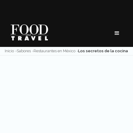
Skip
to
content
Inicio
Sabores
Restaurantes en México
Los secretos de la cocina sonorense de Mochomos