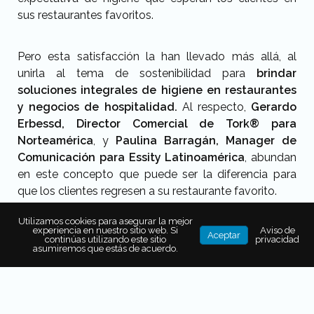
sus restaurantes favoritos.
Pero esta satisfacción la han llevado más allá, al
unirla al tema de sostenibilidad para
brindar
soluciones integrales de higiene en restaurantes
y negocios de hospitalidad.
Al respecto,
Gerardo
Erbessd,
Director Comercial de Tork® para
Norteamérica
, y
Paulina Barragán,
Manager de
Comunicación para Essity Latinoamérica
, abundan
en este concepto que puede ser la diferencia para
que los clientes regresen a su restaurante favorito.
Utilizamos cookies para asegurar la mejor
experiencia en nuestro sitio web. Si
Aviso de
“Los consumidores cada vez exigen más a las
Aceptar
continúas utilizando este sitio
privacidad
marcas estrategias de sustentabilidad, y nosotros
asumiremos que estás de acuerdo.
como líderes en la categoría es lo que justamente
queremos ofrecer,
esta higiene sostenible
:
que no
tengas que elegir entre estos conceptos, sino que