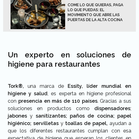
COME LO QUE QUIERAS, PAGA
LO QUE PUEDAS: EL
MOVIMIENTO QUE ABRE LAS
PUERTAS DE LA ALTA COCINA
Un experto en soluciones de
higiene para restaurantes
Tork®,
una marca de
Essity,
líder mundial en
higiene y salud
, es experta en higiene profesional
con
presencia en más de 110 países
. Gracias a sus
soluciones en productos como
dispensadores
;
jabones
y
sanitizantes; paños de cocina; papel
higiénico; servilletas
y
toallas de papel,
ayudan a
que los diferentes restaurantes cumplan con esa
expectativa de higiene que esperan los clientes en