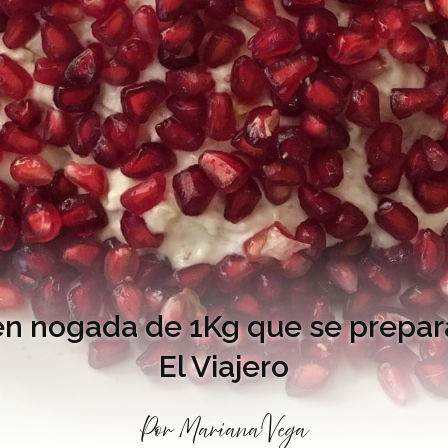
 en nogada de 1Kg que se prepar
El Viajero
Por
Mariana Vega