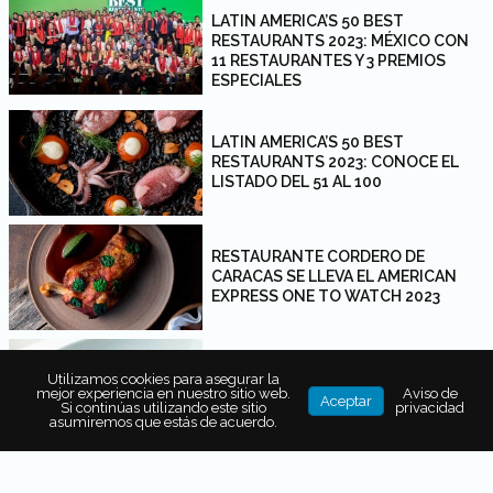
LATIN AMERICA’S 50 BEST
RESTAURANTS 2023: MÉXICO CON
11 RESTAURANTES Y 3 PREMIOS
ESPECIALES
LATIN AMERICA’S 50 BEST
RESTAURANTS 2023: CONOCE EL
LISTADO DEL 51 AL 100
RESTAURANTE CORDERO DE
CARACAS SE LLEVA EL AMERICAN
EXPRESS ONE TO WATCH 2023
CONOCE EL LISTADO COMPLETO DE
Utilizamos cookies para asegurar la
LOS ASIA’S 50 BEST RESTAURANTS
mejor experiencia en nuestro sitio web.
Aviso de
Aceptar
Si continúas utilizando este sitio
privacidad
2023
asumiremos que estás de acuerdo.
THE WORLD’S 50 BEST