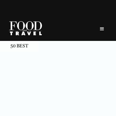
Skip
to
content
50 BEST