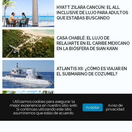
HYATT ZILARA CANCÚN: EL ALL
INCLUSIVE DE LUJO PARA ADULTOS
QUE ESTABAS BUSCANDO
CASA CHABLÉ: EL LUJO DE
RELAJARTE EN EL CARIBE MEXICANO
EN LA BIÓSFERA DE SIAN KA’AN
ATLANTIS XII: ¿CÓMO ES VIAJAR EN
EL SUBMARINO DE COZUMEL?
VIVE EL MEJOR VERANO DE TU VIDA
Utilizamos cookies para asegurar la
EN ROSEWOOD MAYAKOBA
mejor experiencia en nuestro sitio web.
Aviso de
Aceptar
Si continúas utilizando este sitio
privacidad
asumiremos que estás de acuerdo.
RAZONES PARA ESCAPARTE A