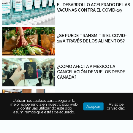
EL DESARROLLO ACELERADO DE LAS
VACUNAS CONTRA EL COVID-19
¿SE PUEDE TRANSMITIR EL COVID-
19 A TRAVÉS DE LOS ALIMENTOS?
¿CÓMO AFECTA A MÉXICO LA
CANCELACIÓN DE VUELOS DESDE
CANADÁ?
NUEVAS TECNOLOGÍAS EN
Utilizamos cookies para asegurar la
HOTELES
mejor experiencia en nuestro sitio web.
Aviso de
Aceptar
Si continúas utilizando este sitio
privacidad
asumiremos que estás de acuerdo.
EL ÉXITO DE NUEVA ZELANDA