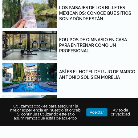
LOS PAISAJES DE LOS BILLETES
MEXICANOS: CONOCE QUÉ SITIOS
SON Y DÓNDE ESTÁN
EQUIPOS DE GIMNASIO EN CASA
PARA ENTRENAR COMO UN
PROFESIONAL
ASÍ ES EL HOTEL DE LUJO DE MARCO
ANTONIO SOLÍS EN MORELIA
QUÉ HACE ESPECIAL A MASCOTA,
Utilizamos cookies para asegurar la
JALISCO, EN TEMPORADA DE
mejor experiencia en nuestro sitio web.
Aviso de
Aceptar
Si continúas utilizando este sitio
privacidad
LLUVIAS
asumiremos que estás de acuerdo.
¿QUÉ INCLUIR EN UN KIT DE