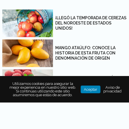
¡LLEGÓ LA TEMPORADA DE CEREZAS
DEL NOROESTE DE ESTADOS
UNIDOS!
MANGO ATAÚLFO: CONOCE LA
HISTORIA DE ESTA FRUTA CON
DENOMINACIÓN DE ORIGEN
TEMPORADA DE LICHIS EN MÉXICO:
CUÁNDO LLEGAN Y DÓNDE
Utilizamos cookies para asegurar la
mejor experiencia en nuestro sitio web.
Aviso de
ENCONTRARLOS
Aceptar
Si continúas utilizando este sitio
privacidad
asumiremos que estás de acuerdo.
MAMEY, UN FRUTO DE TEMPORADA
CON GRANDES BENEFICIOS