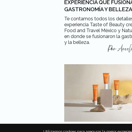
EXPERIENCIA QUE FUSION
GASTRONOMÍA Y BELLEZ
Te contamos todos los detalles
experiencia Taste of Beauty cr
Food and Travel México y Natur
en donde se fusionaron la gas
y la belleza.
Por
Arceli
DISFRUTA DEL SOL CON L
Utilizamos cookies para asegurar la mejor experien