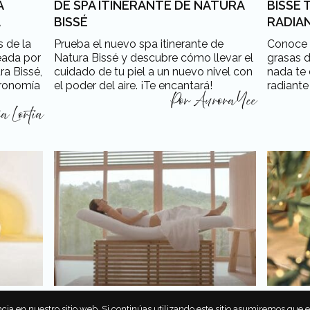
A
DE SPA ITINERANTE DE NATURA
BISSÉ 
A
BISSÉ
RADIAN
 de la
Prueba el nuevo spa itinerante de
Conoce l
eada por
Natura Bissé y descubre cómo llevar el
grasas d
a Bissé,
cuidado de tu piel a un nuevo nivel con
nada te 
tronomía
el poder del aire. ¡Te encantará!
radiante
Por
Aurora Yee
a Lortia
OS DOS
4 PRODUCTOS DE NATURA BISSÉ
SETS D
cia en nuestro sitio web. Si continúas utilizando este sitio asumiremos que 