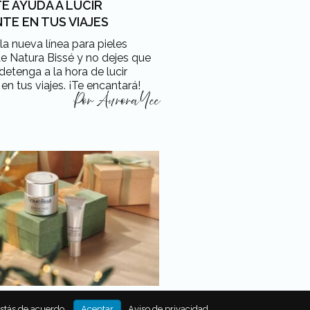
TE AYUDA A LUCIR
TE EN TUS VIAJES
a nueva línea para pieles
e Natura Bissé y no dejes que
detenga a la hora de lucir
 en tus viajes. ¡Te encantará!
Por
Aurora Yee
E NATURA BISSÉ PARA
estás de acuerdo.
Aceptar
Aviso de privacidad