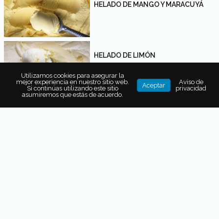
HELADO DE MANGO Y MARACUYÁ
HELADO DE LIMÓN
Utilizamos cookies para asegurar la
mejor experiencia en nuestro sitio web.
Aviso de
Aceptar
Si continúas utilizando este sitio
privacidad
asumiremos que estás de acuerdo.
HELADO DE COCO Y FRAMBUESA
PAN DE CHOCOLATE
GALLETAS CON CHISPAS DE
CHOCOLATE