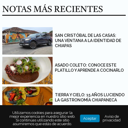
NOTAS MÁS RECIENTES
SAN CRISTÓBAL DE LAS CASAS:
UNA VENTANA A LA IDENTIDAD DE
CHIAPAS
ASADO COLETO: CONOCE ESTE
PLATILLO Y APRENDE A COCINARLO
TIERRA Y CIELO: 15 AÑOS LUCIENDO
LA GASTRONOMÍA CHIAPANECA
Utilizamos cookies para asegurar la
mejor experiencia en nuestro sitio web.
Aviso de
Aceptar
Si continúas utilizando este sitio
privacidad
asumiremos que estás de acuerdo.
RESTAURANTE TARUMBA: UN AÑO