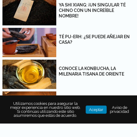
YA SHI XIANG: ¡UN SINGULAR TÉ
CHINO CON UN INCREÍBLE
NOMBRE!
TÉ PU-ERH: ¿SE PUEDE AÑEJAR EN
CASA?
CONOCE LA KONBUCHA, LA
MILENARIA TISANA DE ORIENTE
TÉ Y NOGADA: ARMONIZACIÓN
Utilizamos cookies para asegurar la
DISTINTA
mejor experiencia en nuestro sitio web.
Aviso de
Aceptar
Si continúas utilizando este sitio
privacidad
asumiremos que estás de acuerdo.
COCINA Y TÉ: MILENARIA TRADICIÓN