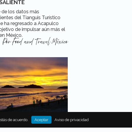
SALIENTE
e de los datos más
ientes del Tianguis Turístico
ue ha regresado a Acapulco
bjetivo de impulsar aún más el
en México.
Por
Food and Travel México
estás de acuerdo.
Aceptar
Aviso de privacidad
S SOBRESALIENTE DEL
IS TURÍSTICO DIGITAL