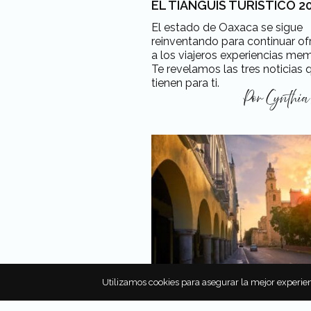
EL TIANGUIS TURÍSTICO 2
El estado de Oaxaca se sigue
reinventando para continuar of
a los viajeros experiencias me
Te revelamos las tres noticias 
tienen para ti.
Por
Cynthia
Utilizamos cookies para asegurar la mejor experien
CONOCE LO MÁS
SOBRESALIENTE DEL TIAN