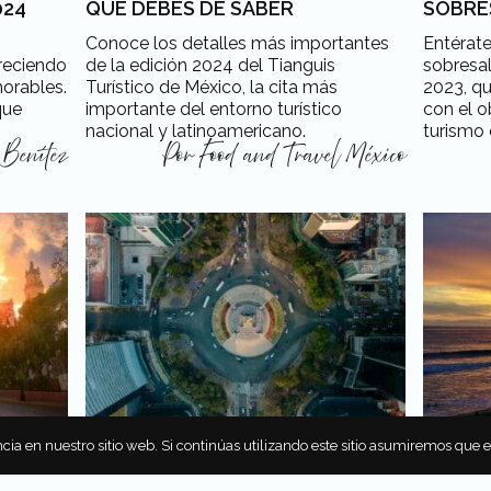
024
QUE DEBES DE SABER
SOBRE
Conoce los detalles más importantes
Entérat
reciendo
de la edición 2024 del Tianguis
sobresal
morables.
Turístico de México, la cita más
2023, q
que
importante del entorno turístico
con el o
nacional y latinoamericano.
turismo 
 Benítez
Por
Food and Travel México
cia en nuestro sitio web. Si continúas utilizando este sitio asumiremos que 
CIUDAD DE MÉXICO SERÁ SEDE
LO MÁ
GUIS
DEL TIANGUIS TURÍSTICO EN
TIANGU