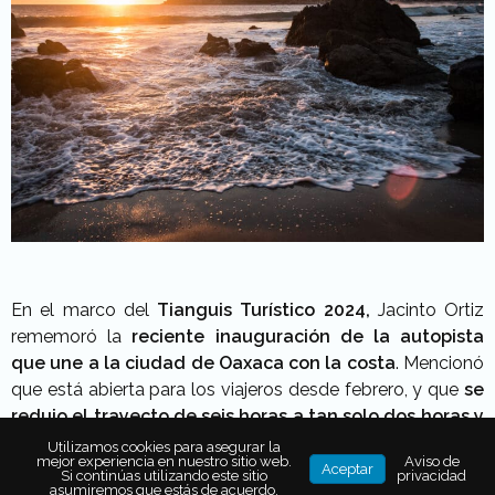
En el marco del
Tianguis Turístico 2024,
Jacinto Ortiz
rememoró la
reciente inauguración de la autopista
que une a la ciudad de Oaxaca con la costa
. Mencionó
que está abierta para los viajeros desde febrero, y que
se
redujo el trayecto de seis horas a tan solo dos horas y
media
(con una velocidad constante de 110 km/h).
Utilizamos cookies para asegurar la
mejor experiencia en nuestro sitio web.
Aviso de
Aceptar
Si continúas utilizando este sitio
privacidad
Subrayó que
ahora llegar a Puerto Escondido será más
asumiremos que estás de acuerdo.