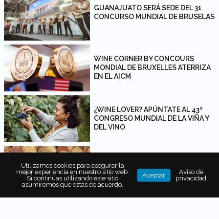
GUANAJUATO SERÁ SEDE DEL 31
CONCURSO MUNDIAL DE BRUSELAS
WINE CORNER BY CONCOURS
MONDIAL DE BRUXELLES ATERRIZA
EN EL AICM
¿WINE LOVER? APÚNTATE AL 43º
CONGRESO MUNDIAL DE LA VIÑA Y
DEL VINO
DESCUBRE WINE, UN CLUB PARA
Utilizamos cookies para asegurar la
ADENTRARSE EN EL MUNDO DEL
mejor experiencia en nuestro sitio web.
Aviso de
Aceptar
VINO
Si continúas utilizando este sitio
privacidad
asumiremos que estás de acuerdo.
SANDRA FERNÁNDEZ: LA