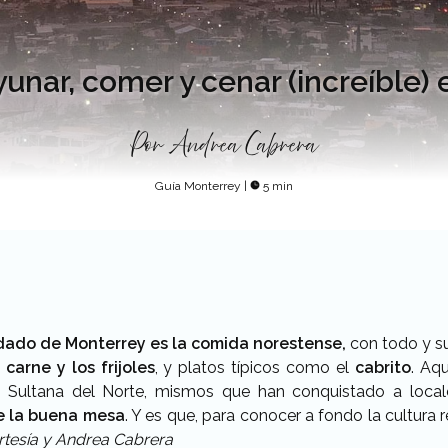
nar, comer y cenar (increíble)
Por
Andrea Cabrera
Guía Monterrey
|
5 min
rdado de Monterrey es la comida norestense,
con todo y s
a carne y los frijoles
, y platos típicos como el
cabrito
. Aq
a Sultana del Norte, mismos que han conquistado a local
e la buena mesa
. Y es que, para conocer a fondo la cultura
rtesía y Andrea Cabrera