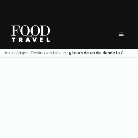
Skip
to
content
Inicio
Viajes
Destinos en México
5 tours de un día desde la CDMX para salir de la rutina