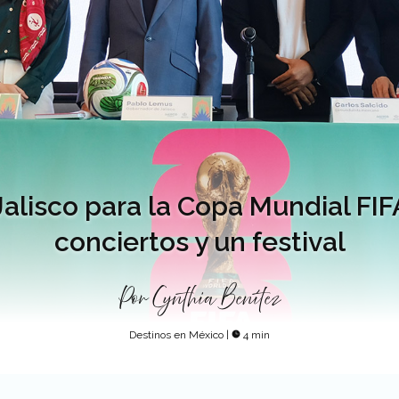
Jalisco para la Copa Mundial FIF
conciertos y un festival
Por
Cynthia Benítez
Destinos en México
|
4 min