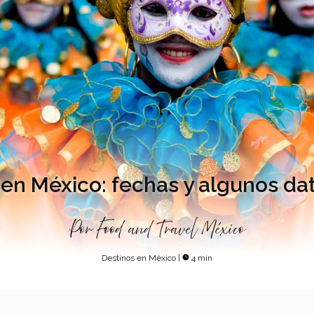
en México: fechas y algunos da
Por
Food and Travel México
Destinos en México
|
4 min