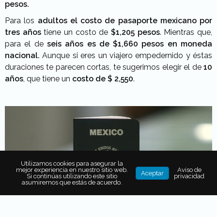
pesos.
Para los
adultos el costo de pasaporte mexicano por
tres años
tiene un costo de
$1,205 pesos
. Mientras que,
para el de
seis años es de $1,660 pesos en moneda
nacional.
Aunque si eres un viajero empedernido y éstas
duraciones te parecen cortas, te sugerimos elegir el de
10
años
, que tiene un
costo de $ 2,550
.
Utilizamos cookies para asegurar la
mejor experiencia en nuestro sitio web.
Aviso de
Aceptar
Si continúas utilizando este sitio
privacidad
asumiremos que estás de acuerdo.