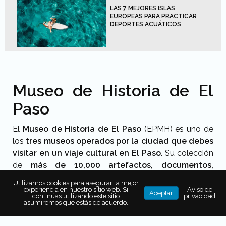
LAS 7 MEJORES ISLAS
EUROPEAS PARA PRACTICAR
DEPORTES ACUÁTICOS
Museo de Historia de El
Paso
El
Museo de Historia de El Paso
(EPMH) es uno de
los
tres museos operados por la ciudad que debes
visitar en un viaje cultural en El Paso
. Su colección
de
más de 10,000 artefactos, documentos,
imágenes e historias personales narran el
Utilizamos cookies para asegurar la mejor
crecimiento de El Paso
, una de las metrópolis
experiencia en nuestro sitio web. Si
Aviso de
Aceptar
continúas utilizando este sitio
privacidad
fronterizas más grandes del mundo. La exposición
asumiremos que estás de acuerdo.
permanente
Changing Pass: People, Land &
Memory
te recibe inmediatamente al cruzar la puerta