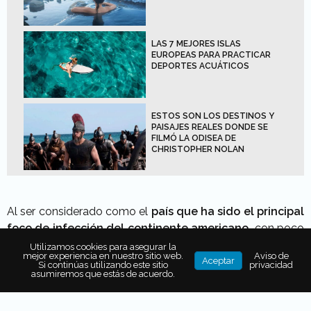
LAS 7 MEJORES ISLAS
EUROPEAS PARA PRACTICAR
DEPORTES ACUÁTICOS
ESTOS SON LOS DESTINOS Y
PAISAJES REALES DONDE SE
FILMÓ LA ODISEA DE
CHRISTOPHER NOLAN
Al ser considerado como el
país que ha sido el principal
foco de infección del continente americano,
con poco
más de
3,800 casos confirmados y 69 muertos
. El
Utilizamos cookies para asegurar la
mejor experiencia en nuestro sitio web.
Aviso de
gobierno de
Donald Trump
tomó la decisión de
Aceptar
Si continúas utilizando este sitio
privacidad
asumiremos que estás de acuerdo.
restringir viajes a Reino Unido e Irlanda
, y
cancelar
vuelos a Europa
por lo menos durante los
próximos 30