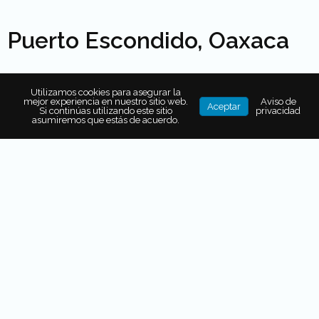
Puerto Escondido, Oaxaca
Utilizamos cookies para asegurar la
mejor experiencia en nuestro sitio web.
Aviso de
Aceptar
Si continúas utilizando este sitio
privacidad
asumiremos que estás de acuerdo.
También puede interesarte...
LENGUAS DE MÉXICO: CUÁLES
SON Y DÓNDE SE OYEN LAS
VOCES DE UN MAPA VIVO
TEMPLOS, TEATROS Y MINAS: EL
PATRIMONIO CULTURAL Y
ARQUITECTÓNICO DE
GUANAJUATO