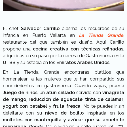
El chef
Salvador Carrillo
plasma los recuerdos de su
infancia en Puerto Vallarta en
La Tienda Grande
,
restaurante del que también es dueño. Aquí, Carrillo
propone una
cocina creativa con técnicas refinadas
,
adquiridas en su paso por la carrera de Gastronomía en la
UTBB
y su estadía en los
Emiratos Árabes Unidos
.
En La Tienda Grande encontrarás platillos que
homenajean a las mujeres que le han compartido sus
conocimientos en gastronomía. Cuando vayas, prueba
Juego de niños
, un
atún sellado
servido con
vinagreta
de mango
,
reducción de aguacate
,
tinta de calamar
,
yogurt con betabel
y
fruta fresca.
No te puedes ir sin
deleitarte con su
nieve de bolillo
, inspirada en los
molletes con mantequilla y azúcar que su abuelo le
preparaba
.
Dónde:
Calle Hidalgo y calle Juárez, int. 172,