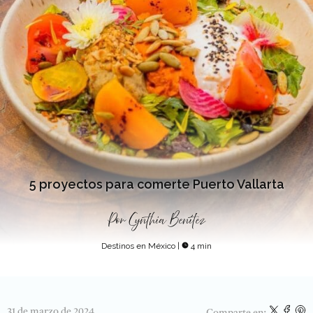
5 proyectos para comerte Puerto Vallarta
Por
Cynthia Benítez
Destinos en México
|
4 min
31 de marzo de 2024
Comparte en: