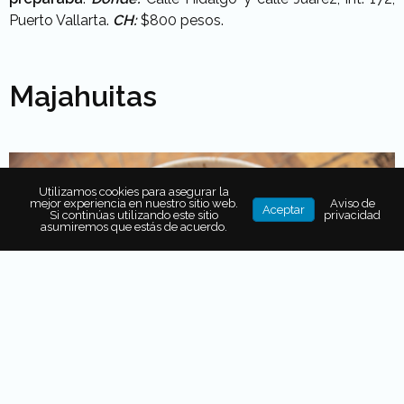
Puerto Vallarta.
CH:
$800 pesos.
Majahuitas
Utilizamos cookies para asegurar la
mejor experiencia en nuestro sitio web.
Aviso de
Aceptar
Si continúas utilizando este sitio
privacidad
asumiremos que estás de acuerdo.