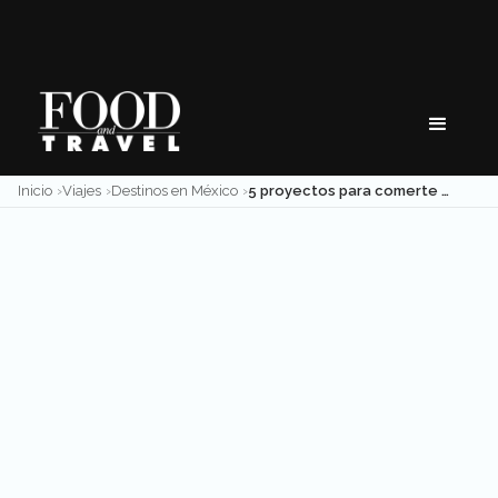
Skip
to
content
Inicio
Viajes
Destinos en México
5 proyectos para comerte Puerto Vallarta