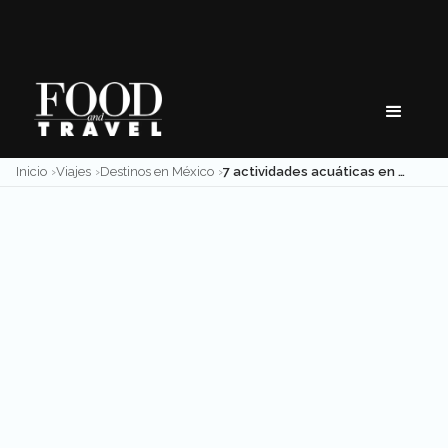
Skip
to
content
Inicio
Viajes
Destinos en México
7 actividades acuáticas en México para el verano