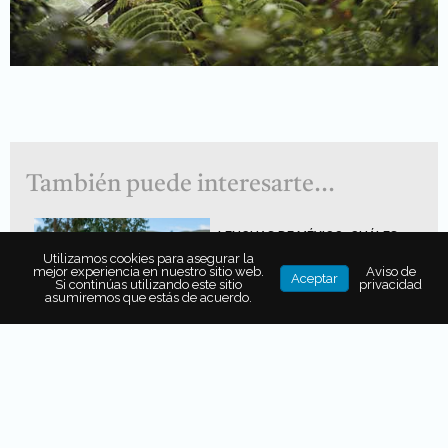
También puede interesarte...
LENGUAS DE MÉXICO: CUÁLES
SON Y DÓNDE SE OYEN LAS
Utilizamos cookies para asegurar la
VOCES DE UN MAPA VIVO
mejor experiencia en nuestro sitio web.
Aviso de
Aceptar
Si continúas utilizando este sitio
privacidad
asumiremos que estás de acuerdo.
TEMPLOS, TEATROS Y MINAS: EL
PATRIMONIO CULTURAL Y
ARQUITECTÓNICO DE
GUANAJUATO
¿QUÉ HAGO SI HAY UN