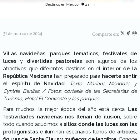
Destinos en México
|
4 min
31 de marzo de 2024
Comparte en:
Villas navideñas, parques temáticos, festivales de
luces
y
divertidas pastorelas
son algunos de los
atractivos que diferentes destinos en el
interior de la
República
Mexicana
han preparado para
hacerte sentir
el espíritu de Navidad.
Texto: Mariana Mendoza y
Cynthia Benítez / Fotos: cortesía de las Secretarías de
Turismo, Hotel El Convento y los parques.
Para muchos, la mejor época del año está cerca.
Las
festividades navideñas nos llenan de ilusión,
sobre
todo cuando acudimos a
sitios donde las luces son las
protagonistas
e iluminan escenarios llenos de
árboles,
figuras de Santa Claus y muñecos de jengibre.
Conoce