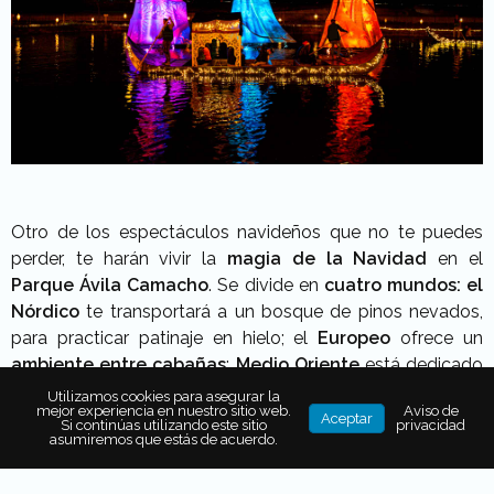
Otro de los espectáculos navideños que no te puedes
perder, te harán vivir la
magia de la Navidad
en el
Parque Ávila Camacho
. Se divide en
cuatro mundos: el
Nórdico
te transportará a un bosque de pinos nevados,
para practicar patinaje en hielo; el
Europeo
ofrece un
ambiente entre cabañas
;
Medio Oriente
está dedicado
a los
Reyes Magos
y en
Posada Mexicana
, goza del
Utilizamos cookies para asegurar la
mejor experiencia en nuestro sitio web.
Aviso de
ponche caliente y las piñatas
. Y a partir del
8 de
Aceptar
Si continúas utilizando este sitio
privacidad
asumiremos que estás de acuerdo.
diciembre
, también
Navidalia llegará a Ciudad de
México,
en el
Parque Alameda Poniente en Santa Fe.