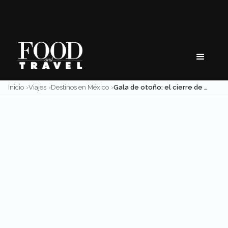
Skip
to
content
Inicio
Viajes
Destinos en México
Gala de otoño: el cierre de las vendimias en Querétaro